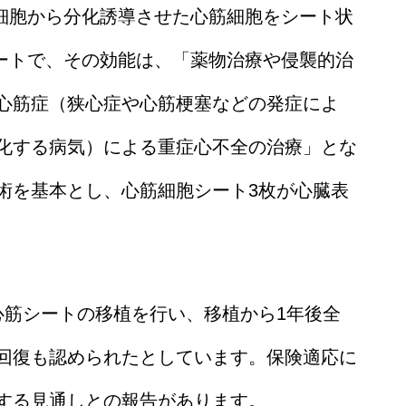
 細胞から分化誘導させた心筋細胞をシート状
シートで、その効能は、「薬物治療や侵襲的治
心筋症（狭心症や心筋梗塞などの発症によ
化する病気）による重症心不全の治療」とな
術を基本とし、心筋細胞シート3枚が心臓表
心筋シートの移植を行い、移植から1年後全
回復も認められたとしています。保険適応に
する見通しとの報告があります。