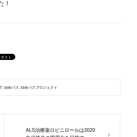
た！
グ
,
ゆめバス
,
ゆめバスプロジェクト
ALS治療薬ロピニロールは2020