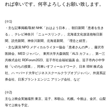
れば幸いです。何卒よろしくお願い致します。
(※1)
・主な記事掲載/取材:NHK「おはよう日本」、朝日新聞「患者を生き
る」、テレビ神奈川 「ニュースリンク」、北海道文化放送他毎日新
聞、読売新聞、神奈川新聞、北海道新聞、「理念と経営」
・主な講演:NPO メディカルライター協会「患者さんの声」、藤沢市
医師会、MED ジャパン、 東邦大学大森病院「ALS カフェ」、第一三
共株式会社 RDForum2023、逗子市社会福祉協議 会、逗子市内小中学
校「いのちの授業」、同車いすフィールドワーク、日本 IBM 株式会
社、ハ ーバード大学ビジネススクールクラブオブジャパン、外資系証
券会社、日系プラントエンジニ アリング会社、など
(※2)
主な上映会実施場所:東京、逗子、和歌山、札幌。今後は、金沢、山梨
等で上映を予定。